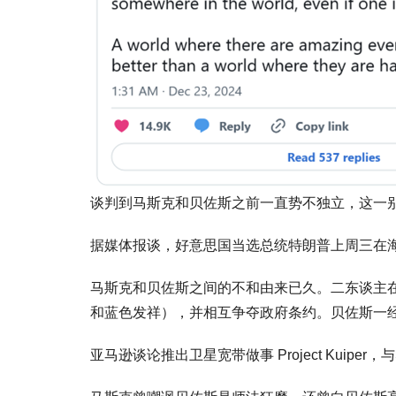
谈判到马斯克和贝佐斯之前一直势不独立，这一
据媒体报谈，好意思国当选总统特朗普上周三在
马斯克和贝佐斯之间的不和由来已久。二东谈主在
和蓝色发祥），并相互争夺政府条约。贝佐斯一经 “特
亚马逊谈论推出卫星宽带做事 Project Kui