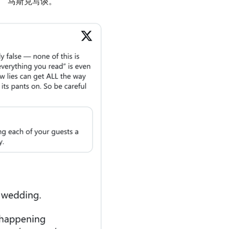
” 马斯克写谈。