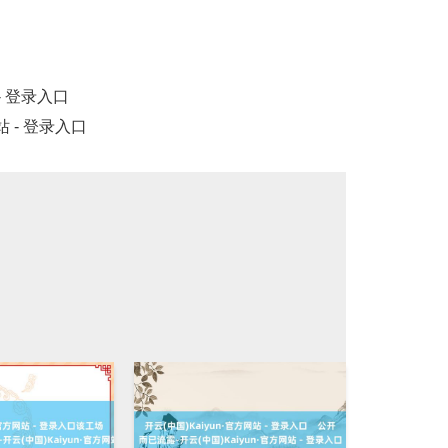
- 登录入口
站 - 登录入口