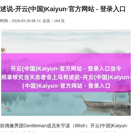
述说-开云(中国)Kaiyun·官方网站 - 登录入口
时间：2026-05-26 08:11
点击：164 次
前偶像男团Gentleman成员朱宇谋（Wish）开云(中国)Kaiyun·