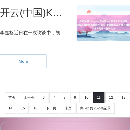
开云(中国)Kaiyun·官方网站 - 登录入口经济疏淡才是她下定决心离别的最大底气-开云(中国)Kaiyun·官方网站 - 登录入口
李嘉格近日在一次访谈中，初次翻开了对于离别的心声，她的话像一把精确的手术刀，将婚配已矣背后的本质逻辑剖得透顶明晰。她绝不装潢地说，经济疏淡才是她下定决心离别的最大底气，坦言淌若只是依靠前夫的供养费生活，日子不会有多好意思好。有音问表现，早在全职姆妈阶段，离别的念头就渊博次在她脑海里逗留。其时的她靠近的是婆家树大根深的传统不雅念，以及丈夫在家庭矛盾中的恒久缺席。尽管内心早已伤疤累累，缄默却像沿途坚固的闸门，死死拦住了冲动的我方。联系画面流传开来，自大出李嘉格澄清地意志到，淌若莫得疏淡的经济开端，
More
首页
上一页
6
7
8
9
10
11
12
13
14
15
16
下一页
末页
共
42
页
252
条记录