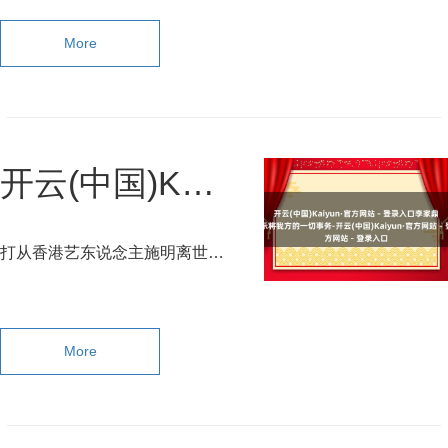
More
开云(中国)Kaiyun·官方网站 - 登录入口李家鼎公开晓示将我方的一切事务-开云(中国)Kaiyun·官方网站 - 登录入口
打从香港艺东说念主施明离世起，眷属里面的矛盾便如一颗埋下的火种，悄然燃起，逐渐演酿成兄弟、父子之间无法团结的纷争。施明的后事诚然一经妥善措置杀青，但李家的裂痕依旧了了可见。每当一方启齿发表见地，另一方势必会坐窝反驳，眷属里面的争执如同不息断的拉锯战，令场面更加复杂。李家鼎公开晓示将我方的一切事务开云(中国)Kaiyun·官方网站 - 登录入口，包括财务，全权委派给季子李泳豪措置，并指控宗子李泳汉挪用我方两百万的积攒之后，居然如斯，李泳汉马上作出回复。不外，他的锋芒并非指向父亲，而是直指弟弟与弟
More