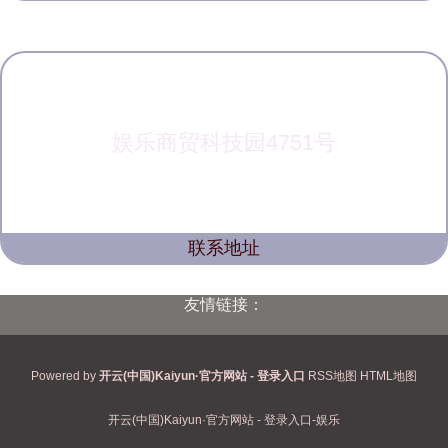
娱乐商贸科技园4751号
联系地址
友情链接：
Powered by
开云(中国)Kaiyun·官方网站 - 登录入口
RSS地图
HTML地图
开云(中国)Kaiyun·官方网站 - 登录入口-娱乐