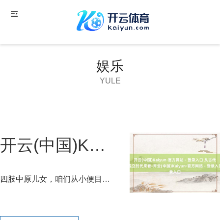
娱乐
YULE
开云(中国)Kaiyun·官方网站 - 登录入口 从古代成立时代来看-开云(中国)Kaiyun·官方网站 - 登录入口
四肢中原儿女，咱们从小便目染耳濡地知谈，龙在中中文化中领有无可替代的尊崇地位，它不仅是神话外传中的中枢变装，更是民族精神的秀气。然则，对于龙是否真实存在，东谈主们心中总未免心存疑虑。 这一发现速即传遍宇宙，引来大都学者与行家。潭水被足够抽干后，宫殿在灯光照射下展现出全貌。学者们重生不已，无意在龙游县各处深潭开启抽水探听，连接发现了24座限制不一、互有相关的宫殿。其中最引东谈主注猜度打算，是如鱼尾般的石柱，撑握着宫殿的结构，同期雕琢细密，令东谈主叹为不雅止。 此外，壁画宽绰开云(中国)Kaiyu