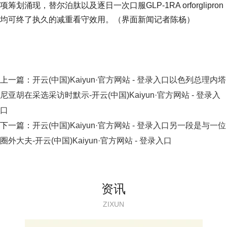
项筹划涌现，替尔泊肽以及逐日一次口服GLP-1RA orforglipron
均可终了执久的减重看守效用。（界面新闻记者陈杨）
上一篇：
开云(中国)Kaiyun·官方网站 - 登录入口以色列总理内塔
尼亚胡在采选采访时默示-开云(中国)Kaiyun·官方网站 - 登录入
口
下一篇：
开云(中国)Kaiyun·官方网站 - 登录入口另一段是与一位
圈外大夫-开云(中国)Kaiyun·官方网站 - 登录入口
资讯
ZIXUN