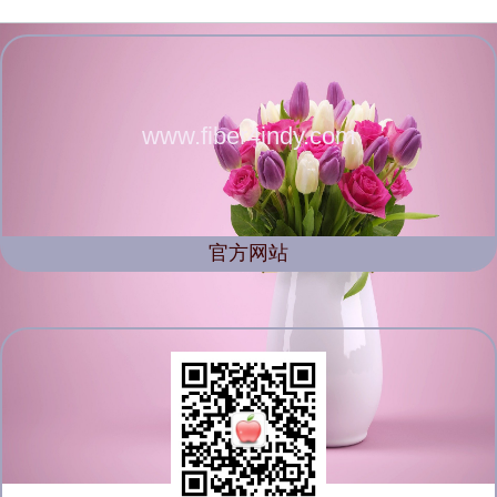
www.fiber4indy.com
官方网站