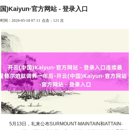
国)Kaiyun·官方网站 - 登录入口
时间：2026-05-18 07:11
点击：121 次
5月13日，礼来公布SURMOUNT-MAINTAIN和ATTAIN-