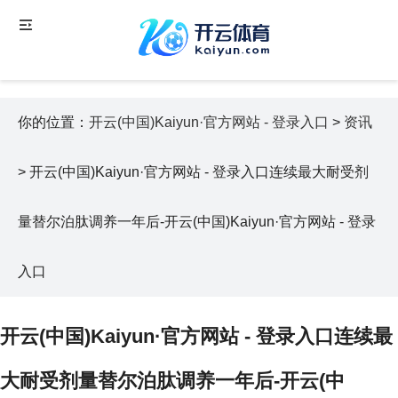
你的位置：
开云(中国)Kaiyun·官方网站 - 登录入口
>
资讯
> 开云(中国)Kaiyun·官方网站 - 登录入口连续最大耐受剂
量替尔泊肽调养一年后-开云(中国)Kaiyun·官方网站 - 登录
入口
开云(中国)Kaiyun·官方网站 - 登录入口连续最
大耐受剂量替尔泊肽调养一年后-开云(中