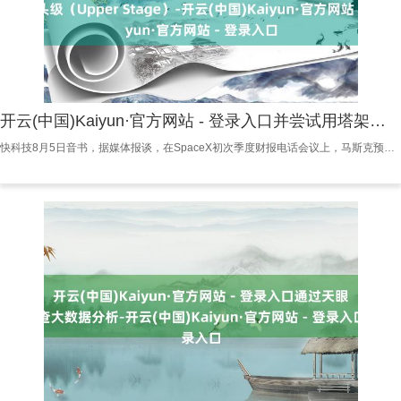
开云(中国)Kaiyun·官方网站 - 登录入口并尝试用塔架回收上头级（Upper Stage）-开云(中国)Kaiyun·官方网站 - 登录入口
快科技8月5日音书，据媒体报谈，在SpaceX初次季度财报电话会议上，马斯克预报将于8月底实行星舰第14次试飞，并尝试用塔架回收上头级（Upper Stage）。 马斯克在会上示意：“咱们本年将尝试回收星舰V3的第一级和第二级，可能不才一次遨游中收场”。 马斯克筹划8月底前实行星舰第14次试飞，初次向轨谈部署灵验载荷，并尝试用塔架回收上头级。 据了解，第一级（芯一级）：位于火箭最底部，承担升空和运行加快任务。它需要提供开阔的推力来克服地球重力，并将整枚火箭推出最稠密的基层大气层，随后燃料破费并