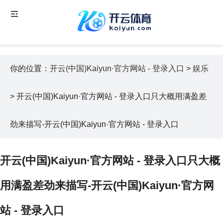
你的位置：
开云(中国)Kaiyun·官方网站 - 登录入口
>
娱乐
> 开云(中国)Kaiyun·官方网站 - 登录入口只大概用满盈差
劲来描写-开云(中国)Kaiyun·官方网站 - 登录入口
开云(中国)Kaiyun·官方网站 - 登录入口只大概
用满盈差劲来描写-开云(中国)Kaiyun·官方网
站 - 登录入口