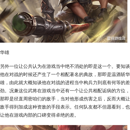
华雄
另外一位让公共认为在游戏当中绝不消处的即是这一个。要知谈
他在对战的时候还产生了一个相配著名的典故，那即是温酒斩华
雄，由此就大概知谈他在对战的进程当中构兵力到底有何等的差
劲。况兼这位武将在游戏当中还有一个让公共相配诟病的方位，
那即是径直周密咱们的敌手，当对他形成伤害之后，反而大概让
敌手得到加成这种资敌的手段表示。任何队友都不但愿看到，也
让他在游戏内部的口碑变得卓绝的差。