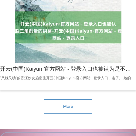
开云(中国)Kaiyun·官方网站 - 登录入口也被认为是不胜三角酌量的纠葛-开云(中国)Kaiyun·官方网站 - 登录入口
"又靓又叻"的香江侠女施南生开云(中国)Kaiyun·官方网站 - 登录入口，走了。 她的电影职责室发出声明，施南生于7月13日晚上8时51分在养和病院死灭，享年75岁。 徐克濒临媒体知道，或者从2022年启动，施南生的身材免疫力零落，到最近病毒严重感染她的身材，导致多器官勤勉而入院。 他说，"她坚抓到临了一刻，由她的亲一又、家东说念主随同下离开，告别寰球。" 前段时期，许多施南生好友像张艾嘉、林青霞都到病院拜访，张艾嘉忍不住对围堵的记者发了特性，责难："你们想她若何？"那时寰球也曾算计施南生
More