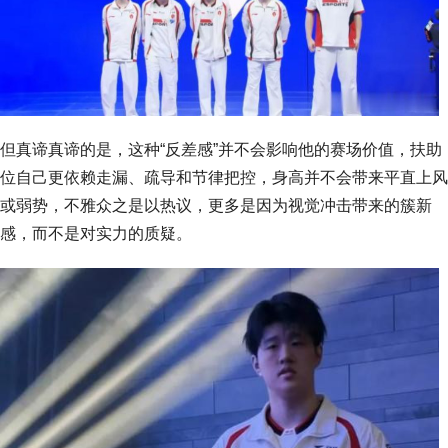
但真谛真谛的是，这种“反差感”并不会影响他的赛场价值，扶助
位自己更依赖走漏、疏导和节律把控，身高并不会带来平直上风
或弱势，不雅众之是以热议，更多是因为视觉冲击带来的簇新
感，而不是对实力的质疑。