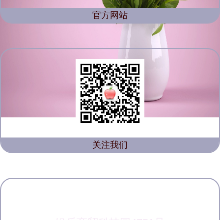
官方网站
关注我们